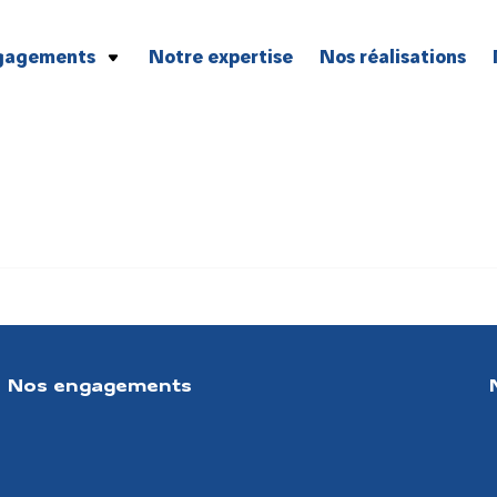
gagements
Notre expertise
Nos réalisations
 sécurité
environnement
éthique sociale et professionnelle
 qualité
innovation
Nos engagements