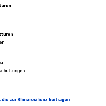
turen
kturen
nen
au
nschüttungen
 die zur Klimaresilienz beitragen