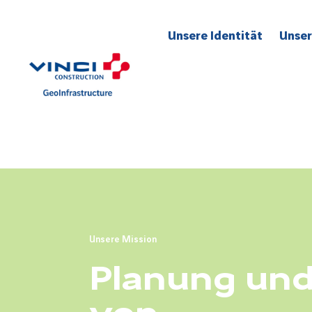
Unsere Identität
Unser
Für S
Für 
Für s
Für Q
Für I
Unsere Mission
Planung un
von