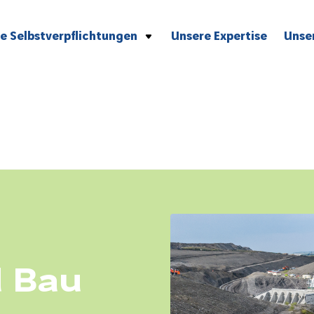
e Selbstverpflichtungen
Unsere Expertise
Unse
icherheit
die Umwelt
oziale und berufliche Ethik
ualität
nnovation
d Bau