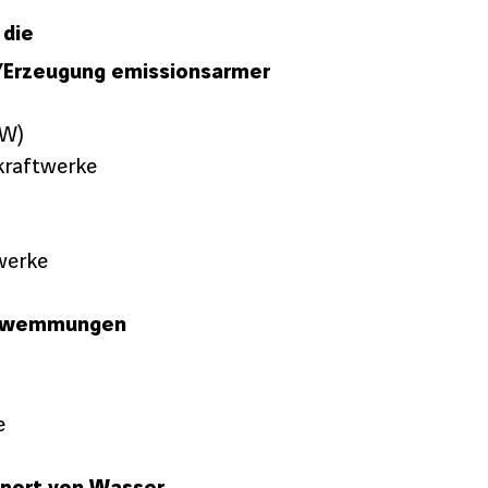
 die
/Erzeugung emissionsarmer
SW)
kraftwerke
werke
chwemmungen
e