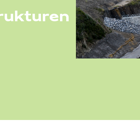
rukturen
it,
tz,
d