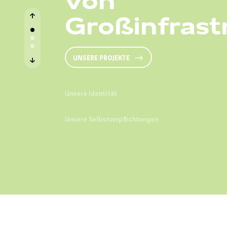
Großinfrast
UNSERE PROJEKTE
Über uns
Unsere Identität
Für Sicherhe
Unsere Selbstverpflichtungen
Umweltschu
UNSERE IDENTITÄT
Qualität un
Innovation