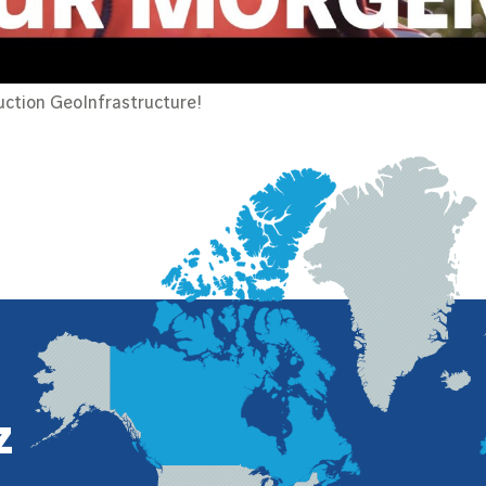
uction GeoInfrastructure!
z